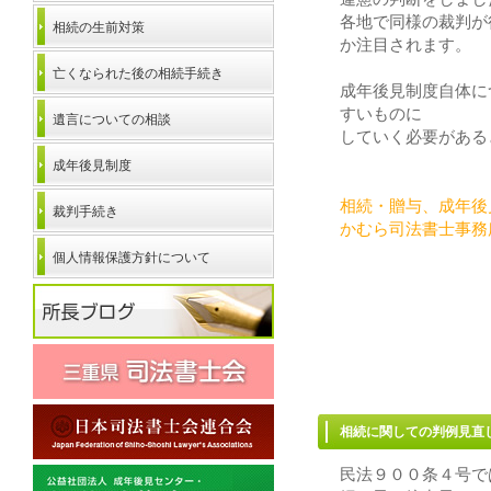
各地で同様の裁判が
相続の生前対策
か注目されます。
亡くなられた後の相続手続き
成年後見制度自体に
すいものに
遺言についての相談
していく必要がある
成年後見制度
相続・贈与、成年後
裁判手続き
かむら司法書士事務
個人情報保護方針について
相続に関しての判例見直
民法９００条４号で