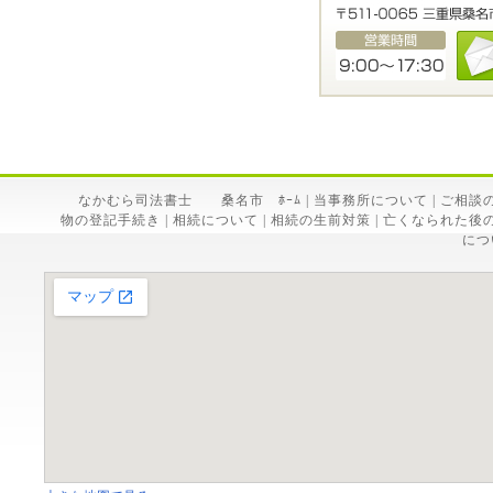
なかむら司法書士 桑名市 ﾎｰﾑ
|
当事務所について
|
ご相談
物の登記手続き
|
相続について
|
相続の生前対策
|
亡くなられた後
につ