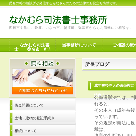
桑名の町の相談所が発信するみなさんのための法律のお役立ち情報です。
四日市や亀山、鈴鹿、いなべ市、蟹江町、弥富市からもお気軽にご相談を。
なかむら司法書
当事務所について
ご相談の流
士 桑名市 ﾎｰﾑ
所長ブログ
成年被後見人の選挙権
法書士へ
公職選挙法では、判
れると、
借金問題について
その本人（成年被後
っています。
土地・建物の登記手続き
その規定が憲法に反
裁は、
相続について
違憲の判断をしまし