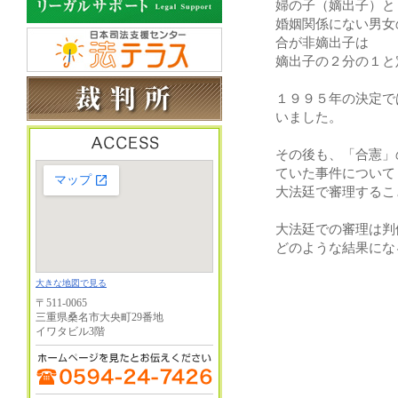
婦の子（嫡出子）と
婚姻関係にない男女
合が非嫡出子は
嫡出子の２分の１と
１９９５年の決定で
いました。
その後も、「合憲」
ていた事件について
大法廷で審理するこ
大法廷での審理は判
どのような結果にな
大きな地図で見る
〒511-0065
三重県桑名市大央町29番地
イワタビル3階