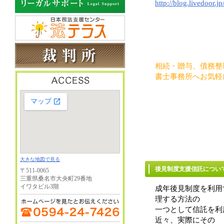
http://blog.livedoor.jp
相続・贈与、債務整
書士事務所へお気軽
大きな地図で見る
後見制度支援信
〒511-0065
三重県桑名市大央町29番地
イワタビル3階
成年後見制度を利用
理する方法の
一つとして信託を利
近々、実際にその