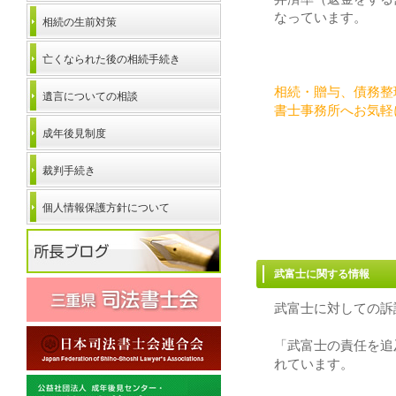
なっています。
相続の生前対策
亡くなられた後の相続手続き
相続・贈与、債務整
遺言についての相談
書士事務所へお気軽
成年後見制度
裁判手続き
個人情報保護方針について
武富士に関す
武富士に対しての訴
「武富士の責任を追
れています。