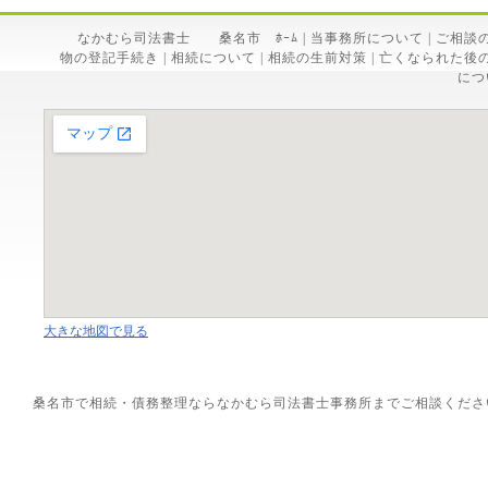
なかむら司法書士 桑名市 ﾎｰﾑ
|
当事務所について
|
ご相談
物の登記手続き
|
相続について
|
相続の生前対策
|
亡くなられた後
につ
大きな地図で見る
桑名市で相続・債務整理ならなかむら司法書士事務所までご相談ください。 Copyrig