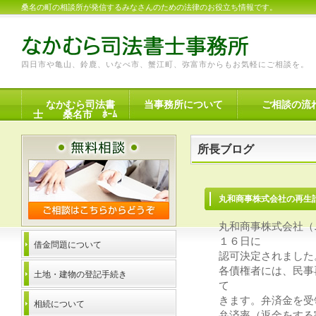
桑名の町の相談所が発信するみなさんのための法律のお役立ち情報です。
四日市や亀山、鈴鹿、いなべ市、蟹江町、弥富市からもお気軽にご相談を。
なかむら司法書
当事務所について
ご相談の流
士 桑名市 ﾎｰﾑ
所長ブログ
丸和商事株式会社
丸和商事株式会社（
１６日に
借金問題について
認可決定されました
各債権者には、民事
土地・建物の登記手続き
て
きます。弁済金を受
相続について
弁済率（返金をする