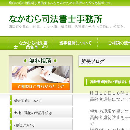
桑名の町の相談所が発信するみなさんのための法律のお役立ち情報です。
四日市や亀山、鈴鹿、いなべ市、蟹江町、弥富市からもお気軽にご相談を。
なかむら司法書
当事務所について
ご相談の流
士 桑名市 ﾎｰﾑ
所長ブログ
高齢者虐待防止研修会
昨日１３日１８時３
高齢者虐待について
借金問題について
福祉の現場で働いて
土地・建物の登記手続き
高齢者虐待防止をテ
や
相続について
講義が行なわれまし