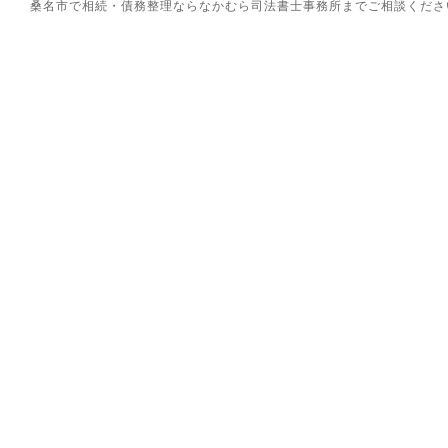
桑名市で相続・債務整理ならなかむら司法書士事務所までご相談ください。 Copyrig